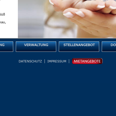
Süß
hau,
NG
VERWALTUNG
STELLENANGEBOT
DO
DATENSCHUTZ
IMPRESSUM