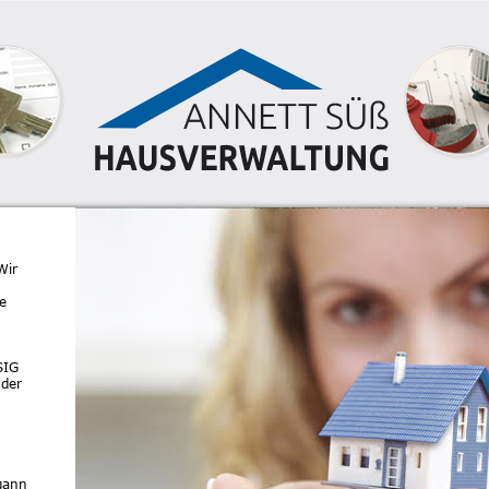
Wir
de
SIG
 der
gann